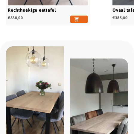
Rechthoekige eettafel
Ovaal taf
€
850,00
€
385,00