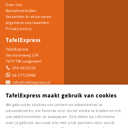
Over ons
Betaalmethoden
Verzenden & retourneren
Algemene voorwaarden
Privacy policy
TafelExpress
TafelExpress
Vermolenweg 57A
7679 TW Langeveen
054-6632210
06-57725988
info@tafelexpress.nl
Openingstijden
TafelExpress maakt gebruik van cookies
Maandag: 08.00 - 17.00 uur
We gebruiken cookies om content en advertenties te
Dinsdag: 08.00 - 17.00 uur
personaliseren, om functies voor social media te bieden en om
Woensdag: 08.00 - 17.00 uur
ons websiteverkeer te analyseren. Ook delen we informatie
Donderdag: 08.00 - 17.00 uur
over je gebruik van onze site met onze partners voor social