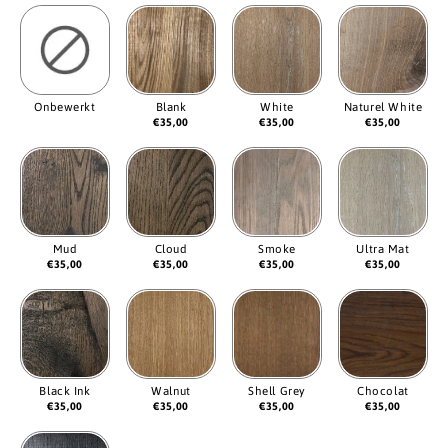
Onbewerkt
Blank
White
Naturel White
€
35,00
€
35,00
€
35,00
Mud
Cloud
Smoke
Ultra Mat
€
35,00
€
35,00
€
35,00
€
35,00
Black Ink
Walnut
Shell Grey
Chocolat
€
35,00
€
35,00
€
35,00
€
35,00