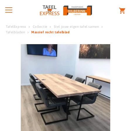
TafelExpress
Collectie
Stel jouw eigen tafel samen
Tafelbladen
Massief recht tafelblad