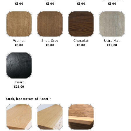
€
5,00
€
5,00
€
5,00
€
5,00
Walnut
Shell Grey
Chocolat
Ultra Mat
€
5,00
€
5,00
€
5,00
€
15,00
Zwart
€
25,00
Strak, boomstam of Facet
*