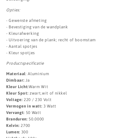
Opties:
- Gewenste afmeting
- Bevestiging van de wandplank
- Kleurafwerking
- Uitvoering van de plank; recht of boomstam
- Aantal spotjes
- Kleur spotjes
Productspecificatie
Materiaal
: Aluminium
Dimbaar:
Ja
Kleur Licht:
Warm Wit
Kleur Spot:
zwart,wit of nikkel
Voltage:
220 / 230 Volt
Vermogen in watt:
3 Watt
Vervangt:
50 Watt
Branduren:
50.0000
Kelvin:
2700
Lumen:
300