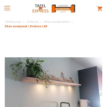
TafelExpress
Collectie
Eiken wandplanken
Eiken wandplank | Dimbare LED