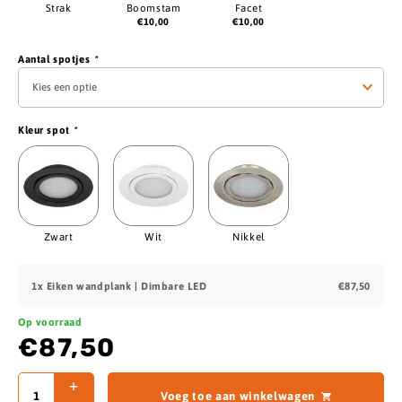
Strak
Boomstam
Facet
€
10,00
€
10,00
Aantal spotjes
*
Kleur spot
*
Zwart
Wit
Nikkel
1x
Eiken wandplank | Dimbare LED
€87,50
Op voorraad
€87,50
Voeg toe aan winkelwagen