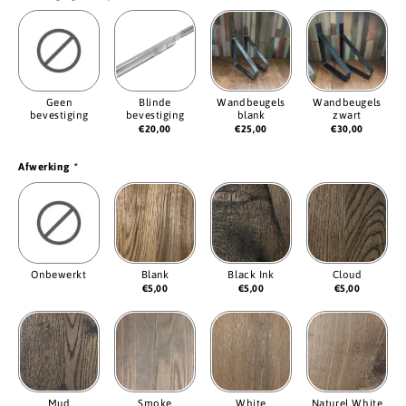
Geen
Blinde
Wandbeugels
Wandbeugels
bevestiging
bevestiging
blank
zwart
€
20,00
€
25,00
€
30,00
Afwerking
*
Onbewerkt
Blank
Black Ink
Cloud
€
5,00
€
5,00
€
5,00
Mud
Smoke
White
Naturel White