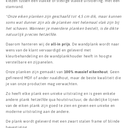
kiezen tussen een vlakke of stevige vlakke uitvoering. met een
stamrand.
*Onze eiken planken zijn geschaafd tot 4,5 cm dik, maar kunnen
soms wat dunner zijn als de planken niet helemaal vlak zijn bij
het schaven. Wanneer je meerdere planken bestelt, is de dikte
natuurlijk precies hetzelfde.
Daarom hanteren wij de
all-in prijs
. De wandplank wordt naar
wens van de klant vervaardigd en geleverd met
kleurbehandeling en de wandplankhouder heeft in hoogte
verstelbare en zijpanelen.
Onze planken zijn gemaakt van
100% massief eikenhout
. Geen
gefineerd MDF of ander naaldhout, maar de beste kwaliteit die
je van onze producten mag verwachten.
Zo heeft elke plank een unieke uitstraling en is geen enkele
andere plank hetzelfde qua houtstructuur, de duidelijke lijnen
van de eiken plank zijn goed te zien en geven een unieke en
moderne uitstraling aan de andere.
De plank wordt geleverd met een zwart stalen frame of blinde
bevestiging.