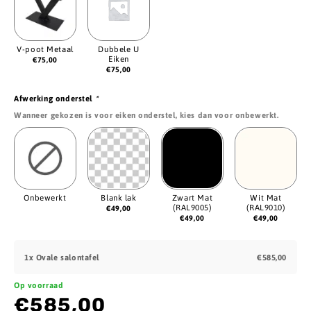
V-poot Metaal
Dubbele U
Eiken
€
75,00
€
75,00
Afwerking onderstel
*
Wanneer gekozen is voor eiken onderstel, kies dan voor onbewerkt.
Onbewerkt
Blank lak
Zwart Mat
Wit Mat
(RAL9005)
(RAL9010)
€
49,00
€
49,00
€
49,00
1x
Ovale salontafel
€585,00
Op voorraad
€585,00