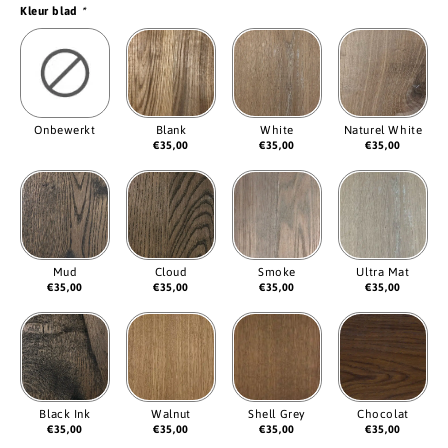
Kleur blad
*
Onbewerkt
Blank
White
Naturel White
€
35,00
€
35,00
€
35,00
Mud
Cloud
Smoke
Ultra Mat
€
35,00
€
35,00
€
35,00
€
35,00
Black Ink
Walnut
Shell Grey
Chocolat
€
35,00
€
35,00
€
35,00
€
35,00